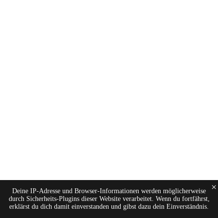
×
Deine IP-Adresse und Browser-Informationen werden möglicherweise
durch Sicherheits-Plugins dieser Website verarbeitet. Wenn du fortfährst,
erklärst du dich damit einverstanden und gibst dazu dein Einverständnis.